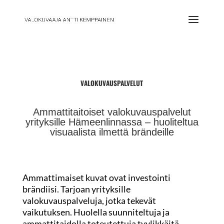
VALOKUVAUSPALVELUT
Ammattitaitoiset valokuvauspalvelut
yrityksille Hämeenlinnassa – huoliteltua
visuaalista ilmettä brändeille
Ammattimaiset kuvat ovat investointi
brändiisi. Tarjoan yrityksille
valokuvauspalveluja, jotka tekevät
vaikutuksen. Huolella suunniteltuja ja
ammattitaidolla toteutettuja tyylikkäitä