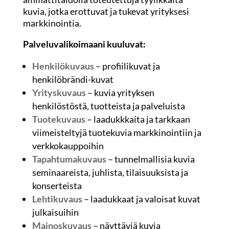
kuvia, jotka erottuvat ja tukevat yrityksesi
markkinointia.
Palveluvalikoimaani kuuluvat:
Henkilökuvaus
– profiilikuvat ja
henkilöbrändi-kuvat
Yrityskuvaus
– kuvia yrityksen
henkilöstöstä, tuotteista ja palveluista
Tuotekuvaus
– laadukkkaita ja tarkkaan
viimeisteltyjä tuotekuvia markkinointiin ja
verkkokauppoihin
Tapahtumakuvaus
– tunnelmallisia kuvia
seminaareista, juhlista, tilaisuuksista ja
konserteista
Lehtikuvaus
– laadukkaat ja valoisat kuvat
julkaisuihin
Mainoskuvaus
– näyttäviä kuvia